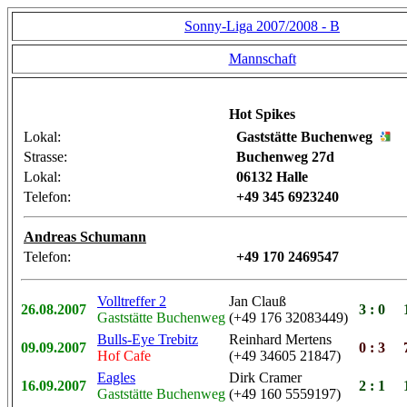
Sonny-Liga 2007/2008 - B
Mannschaft
Hot Spikes
Lokal:
Gaststätte Buchenweg
Strasse:
Buchenweg 27d
Lokal:
06132 Halle
Telefon:
+49 345 6923240
Andreas Schumann
Telefon:
+49 170 2469547
Volltreffer 2
Jan Clauß
26.08.2007
3 : 0
1
Gaststätte Buchenweg
(+49 176 32083449)
Bulls-Eye Trebitz
Reinhard Mertens
09.09.2007
0 : 3
7
Hof Cafe
(+49 34605 21847)
Eagles
Dirk Cramer
16.09.2007
2 : 1
1
Gaststätte Buchenweg
(+49 160 5559197)