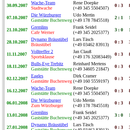
Wache-Team
Rene Doepke
30.09.2007
0 : 3
8
Stadtwache
(+49 345 5504507)
Die Würzburger
Udo Mertin
07.10.2007
2 : 1
1
Gaststätte Buchenweg
(+49 178 7845518)
Gremlins
Frank Seidel
21.10.2007
3 : 0
1
Cafe Werner
(+49 345 2025377)
Dynamo Bräustübel
Lars Täsch
28.10.2007
0 : 3
3
Bräustübel
(+49 03462 83913)
Volltreffer 2
Jan Clauß
11.11.2007
0 : 3
8
Sportsklause
(+49 176 32083449)
Bulls-Eye Trebitz
Reinhard Mertens
18.11.2007
0 : 3
6
Gaststätte Buchenweg
(+49 34605 21847)
Eagles
Dirk Cramer
02.12.2007
0 : 3
7
Gaststätte Buchenweg
(+49 160 5559197)
Wache-Team
Rene Doepke
16.12.2007
0 : 3
8
Gaststätte Buchenweg
(+49 345 5504507)
Die Würzburger
Udo Mertin
06.01.2008
0 : 3
8
Zum Würzburger
(+49 178 7845518)
Gremlins
Frank Seidel
13.01.2008
3 : 0
1
Gaststätte Buchenweg
(+49 345 2025377)
Dynamo Bräustübel
Lars Täsch
27.01.2008
0 : 3
3
Gaststätte Buchenweg
(+49 03462 83913)