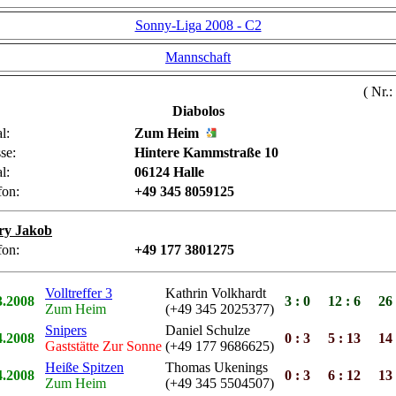
Sonny-Liga 2008 - C2
Mannschaft
( Nr.:
Diabolos
l:
Zum Heim
se:
Hintere Kammstraße 10
l:
06124 Halle
fon:
+49 345 8059125
ry Jakob
fon:
+49 177 3801275
Volltreffer 3
Kathrin Volkhardt
3.2008
3 : 0
12 : 6
26 
Zum Heim
(+49 345 2025377)
Snipers
Daniel Schulze
4.2008
0 : 3
5 : 13
14 
Gaststätte Zur Sonne
(+49 177 9686625)
Heiße Spitzen
Thomas Ukenings
4.2008
0 : 3
6 : 12
13 
Zum Heim
(+49 345 5504507)