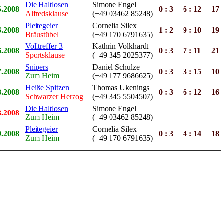
Die Haltlosen
Simone Engel
5.2008
0 : 3
6 : 12
17 
Alfredsklause
(+49 03462 85248)
Pleitegeier
Cornelia Silex
6.2008
1 : 2
9 : 10
19 
Bräustübel
(+49 170 6791635)
Volltreffer 3
Kathrin Volkhardt
6.2008
0 : 3
7 : 11
21 
Sportsklause
(+49 345 2025377)
Snipers
Daniel Schulze
7.2008
0 : 3
3 : 15
10 
Zum Heim
(+49 177 9686625)
Heiße Spitzen
Thomas Ukenings
8.2008
0 : 3
6 : 12
16 
Schwarzer Herzog
(+49 345 5504507)
Die Haltlosen
Simone Engel
8.2008
Zum Heim
(+49 03462 85248)
Pleitegeier
Cornelia Silex
9.2008
0 : 3
4 : 14
18 
Zum Heim
(+49 170 6791635)