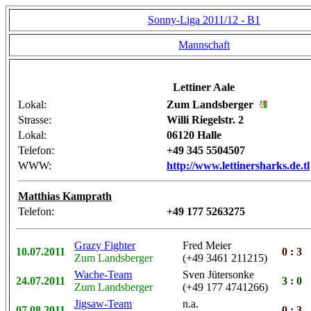
Sonny-Liga 2011/12 - B1
Mannschaft
Lettiner Aale
Lokal:
Zum Landsberger
Strasse:
Willi Riegelstr. 2
Lokal:
06120 Halle
Telefon:
+49 345 5504507
WWW:
http://www.lettinersharks.de.tl
Matthias Kamprath
Telefon:
+49 177 5263275
Grazy Fighter
Fred Meier
10.07.2011
0 : 3
Zum Landsberger
(+49 3461 211215)
Wache-Team
Sven Jütersonke
24.07.2011
3 : 0
Zum Landsberger
(+49 177 4741266)
Jigsaw-Team
n.a.
07.08.2011
0 : 3