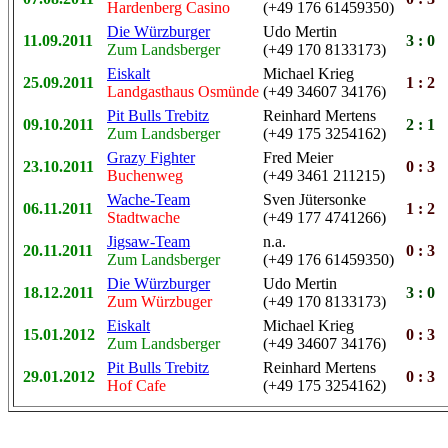
Hardenberg Casino
(+49 176 61459350)
Die Würzburger
Udo Mertin
11.09.2011
3 : 0
Zum Landsberger
(+49 170 8133173)
Eiskalt
Michael Krieg
25.09.2011
1 : 2
Landgasthaus Osmünde
(+49 34607 34176)
Pit Bulls Trebitz
Reinhard Mertens
09.10.2011
2 : 1
Zum Landsberger
(+49 175 3254162)
Grazy Fighter
Fred Meier
23.10.2011
0 : 3
Buchenweg
(+49 3461 211215)
Wache-Team
Sven Jütersonke
06.11.2011
1 : 2
Stadtwache
(+49 177 4741266)
Jigsaw-Team
n.a.
20.11.2011
0 : 3
Zum Landsberger
(+49 176 61459350)
Die Würzburger
Udo Mertin
18.12.2011
3 : 0
Zum Würzbuger
(+49 170 8133173)
Eiskalt
Michael Krieg
15.01.2012
0 : 3
Zum Landsberger
(+49 34607 34176)
Pit Bulls Trebitz
Reinhard Mertens
29.01.2012
0 : 3
Hof Cafe
(+49 175 3254162)